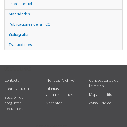
Estado actual
Autoridades
Publicaciones de la HCCH
Bibliografía
Traducciones
USEFUL LINKS
Contacto
Noticias (Archivo)
Convocatorias de
licitación
Sobre la HCCH
Últimas
actualizaciones
Mapa del sitio
Sección de
preguntas
Vacantes
Aviso jurídico
frecuentes