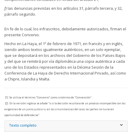
f)
las denuncias previstas en los artículos 31, párrafo tercera, y 32,
párrafo segundo.
En fe de lo cual, los infrascritos, debidamente autorizados, firman el
presente Convenio.
Hecho en La Haya, el 1º de febrero de 1971, en francés y en inglés,
siendo ambos textos igualmente auténticos, en un solo ejemplar,
que se depositará en los archivos del Gobierno de los Países Bajos
y del que se remitirá por vía diplomática una copia auténtica a cada
uno de los Estados representados en la Décima Sesión de la
Conferencia de La Haya de Derecho Internacional Privado, así como
a Chipre, Islandia y Malta.
[1] Se utiliza el término "Convenio" como sinónimo de "Convención".
[2] En la versión inglesa se añade "o si la decisión resultara de un proceso incompatible con las
exigencias de un juicio justo o si, en las circunstancias del caso, las partes no tuvieran
oportunidad de defenderse".
Texto completo