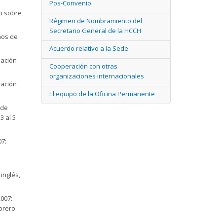
Pos-Convenio
io sobre
Régimen de Nombramiento del
Secretario General de la HCCH
ños de
Acuerdo relativo a la Sede
zación
Cooperación con otras
organizaciones internacionales
zación
El equipo de la Oficina Permanente
 de
3 al 5
07:
 inglés,
2007:
brero