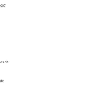
2007:
les de
 de