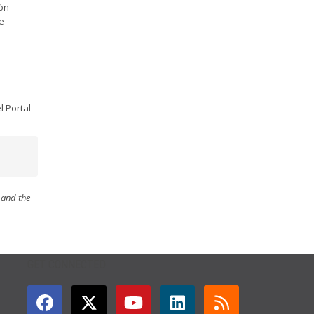
ión
e
l Portal
 and the
GET CONNECTED