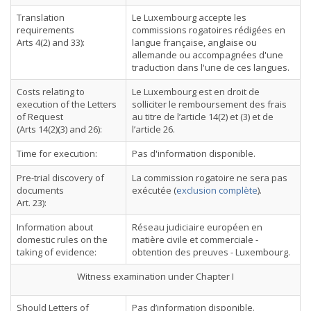
Translation
Le Luxembourg accepte les
requirements
commissions rogatoires rédigées en
Arts 4(2) and 33):
langue française, anglaise ou
allemande ou accompagnées d'une
traduction dans l'une de ces langues.
Costs relating to
Le Luxembourg est en droit de
execution of the Letters
solliciter le remboursement des frais
of Request
au titre de l’article 14(2) et (3) et de
(Arts 14(2)(3) and 26):
l’article 26.
Time for execution:
Pas d'information disponible.
Pre-trial discovery of
La commission rogatoire ne sera pas
documents
exécutée (
exclusion complète
).
Art. 23):
Information about
Réseau judiciaire européen en
domestic rules on the
matière civile et commerciale -
taking of evidence:
obtention des preuves - Luxembourg.
Witness examination under Chapter I
Should Letters of
Pas d’information disponible.