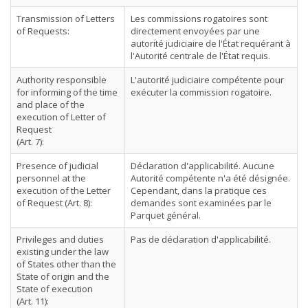
Transmission of Letters
Les commissions rogatoires sont
of Requests:
directement envoyées par une
autorité judiciaire de l'État requérant à
l'Autorité centrale de l'État requis.
Authority responsible
L'autorité judiciaire compétente pour
for informing of the time
exécuter la commission rogatoire.
and place of the
execution of Letter of
Request
(Art. 7):
Presence of judicial
Déclaration d'applicabilité. Aucune
personnel at the
Autorité compétente n'a été désignée.
execution of the Letter
Cependant, dans la pratique ces
of Request (Art. 8):
demandes sont examinées par le
Parquet général.
Privileges and duties
Pas de déclaration d'applicabilité.
existing under the law
of States other than the
State of origin and the
State of execution
(Art. 11):