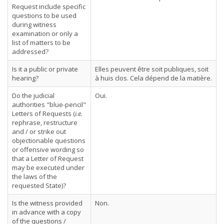
Request include specific
questions to be used
during witness
examination or only a
list of matters to be
addressed?
Is it a public or private
Elles peuvent être soit publiques, soit
hearing?
à huis clos. Cela dépend de la matière.
Do the judicial
Oui.
authorities "blue-pencil"
Letters of Requests (
i.e.
rephrase, restructure
and / or strike out
objectionable questions
or offensive wording so
that a Letter of Request
may be executed under
the laws of the
requested State)?
Is the witness provided
Non.
in advance with a copy
of the questions /