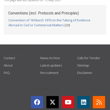
This page was last updated on:
13 May 2025
Conventions (incl. Protocols and Principles)
Convention of 18 March 1970 on the Taking of Evidence
Abroad in Civil or Commercial Matters
[20]
USEFUL LINKS
Contact
News Archive
Calls for Tender
About
Latest updates
Sitemap
FAQ
Recruitment
Disclaimer
GET CONNECTED