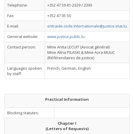
Telephone:
+352 47 59 81-2329 / 2393
Fax:
+352 47 05 50
E-mail:
entraide.civile.internationale@justice.etat.lu
General website:
www.justice.public.lu
Contact person:
Mme Anita LECUIT (Avocat général)
Mme Alina PILASKI & Mme Azra MULIC
(Référendaires de justice)
Languages spoken
French, German, English
by staff:
Practical Information
Blocking statutes:
Chapter I
(Letters of Requests)