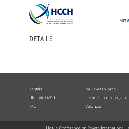
MITG
DETAILS
USEFUL LINKS
Kontakt
Neuigkeiten (Archiv)
Über die HCCH
Letzte Aktualisierungen
FAQ
Vakanzen
Hague Conference on Private International L