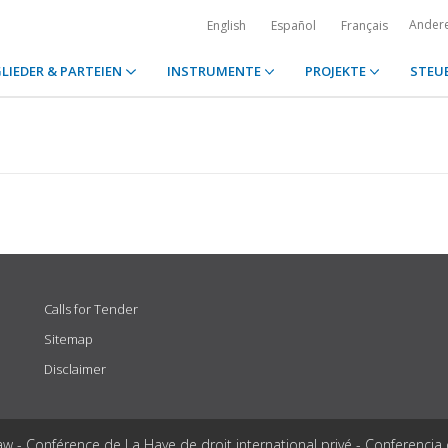
Ander
English
Español
Français
LIEDER & PARTEIEN
INSTRUMENTE
PROJEKTE
STEU
Calls for Tender
Sitemap
Disclaimer
aw - Conférence de La Haye de droit international privé - Conferencia