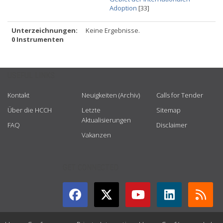
Adoption
[33]
Unterzeichnungen:
Keine Ergebnisse.
0 Instrumenten
USEFUL LINKS
Kontakt
Neuigkeiten (Archiv)
Calls for Tender
Über die HCCH
Letzte
Sitemap
Aktualisierungen
FAQ
Disclaimer
Vakanzen
GET CONNECTED