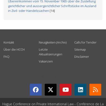
Übereinkommen vom 15. November 1965 über die Zustellung
gerichtlicher und aussergerichtlicher Schriftstücke im Ausland
in Zivil- oder Handelssachen
[14]
USEFUL LINKS
Kontakt
Neuigkeiten (Archiv)
Calls for Tender
Über die HCCH
Letzte
Sitemap
Aktualisierungen
FAQ
Disclaimer
Vakanzen
GET CONNECTED
Hague Conference on Private International Law - Conférence de La