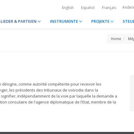
Ander
English
Español
Français
LIEDER & PARTEIEN
INSTRUMENTE
PROJEKTE
STEU
Home
Mit
 désigne, comme autorité compétente pour recevoir les
nger, les présidents des tribunaux de voïvodie dans la
 à signifier, indépendamment de la voie par laquelle la demande a
ction consulaire de l'agence diplomatique de l'Etat, membre de la