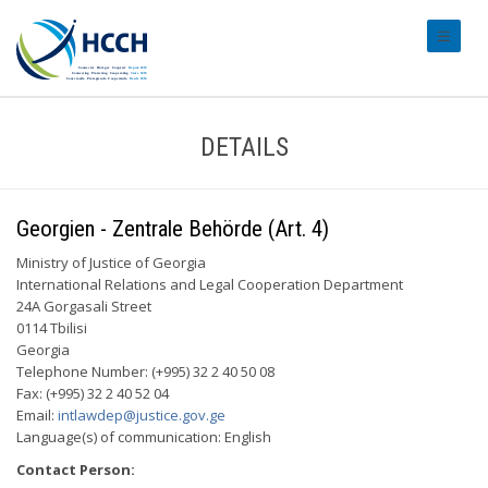
#transl
DETAILS
Georgien - Zentrale Behörde (Art. 4)
Ministry of Justice of Georgia
International Relations and Legal Cooperation Department
24A Gorgasali Street
0114 Tbilisi
Georgia
Telephone Number: (+995) 32 2 40 50 08
Fax: (+995) 32 2 40 52 04
Email:
intlawdep@justice.gov.ge
Language(s) of communication: English
Contact Person: