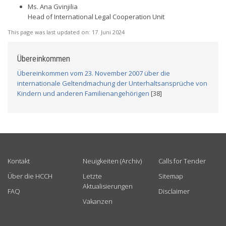
Ms. Ana Gvinjilia
Head of International Legal Cooperation Unit
This page was last updated on:
17. Juni 2024
Übereinkommen
Übereinkommen vom 23. November 2007 über die
internationale Geltendmachung der Unterhaltsansprüche von
Kindern und anderen Familienangehörigen
[38]
USEFUL LINKS
Kontakt
Neuigkeiten (Archiv)
Calls for Tender
Über die HCCH
Letzte
Sitemap
Aktualisierungen
FAQ
Disclaimer
Vakanzen