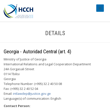
#transl
DETAILS
Georgia - Autoridad Central (art. 4)
Ministry of Justice of Georgia
International Relations and Legal Cooperation Department
24A Gorgasali Street
0114 Tbilisi
Georgia
Telephone Number: (+995) 32 2 40 50 08
Fax: (+995) 32 2 40 52 04
Email:
intlawdep@justice.gov.ge
Language(s) of communication: English
Contact Person: