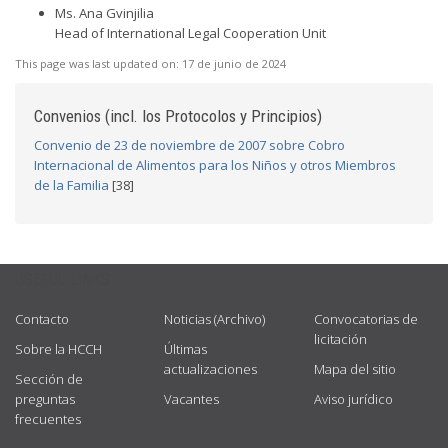
Ms. Ana Gvinjilia
Head of International Legal Cooperation Unit
This page was last updated on:
17 de junio de 2024
Convenios (incl. los Protocolos y Principios)
Convenio de 23 de noviembre de 2007 sobre Cobro
Internacional de Alimentos para los Niños y otros Miembros
de la Familia
[38]
USEFUL LINKS
Contacto
Noticias (Archivo)
Convocatorias de
licitación
Sobre la HCCH
Últimas
actualizaciones
Mapa del sitio
Sección de
preguntas
Vacantes
Aviso jurídico
frecuentes