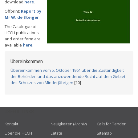
download
here
.
Offprint:
Report by
Mr W. de Steiger
The Catalogue of
HCCH publications
and order form are
available
here
.
Übereinkommen
Übereinkommen vom 5. Oktober 1961 über die Zuständigkeit
der Behörden und das anzuwendende Recht auf dem Gebiet
des Schutzes von Minderjährigen
[10]
USEFUL LINKS
Kontakt
Neuigkeiten (Archiv)
Calls for Tender
Über die HCCH
Letzte
Sitemap