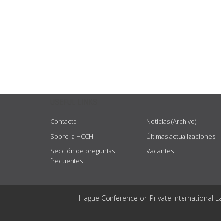
USEFUL LINKS
Contacto
Noticias (Archivo)
Sobre la HCCH
Últimas actualizaciones
Sección de preguntas
Vacantes
frecuentes
Hague Conference on Private International L