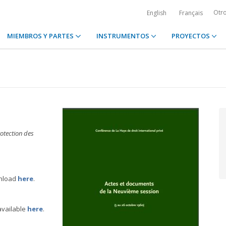
Otr
English
Français
MIEMBROS Y PARTES
INSTRUMENTOS
PROYECTOS
otection des
wnload
here
.
available
here
.