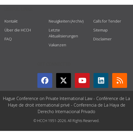
USEFUL LINKS
Kontakt
Neuigkeiten (Archiv)
Calls for Tender
Über die HCCH
Letzte
Sitemap
Aktualisierungen
FAQ
Disclaimer
Vakanzen
GET CONNECTED
Hague Conference on Private International Law - Conférence de La
Haye de droit international privé - Conferencia de La Haya de
Derecho Internacional Privado
© HCCH 1951-2026. All Rights Reserved.