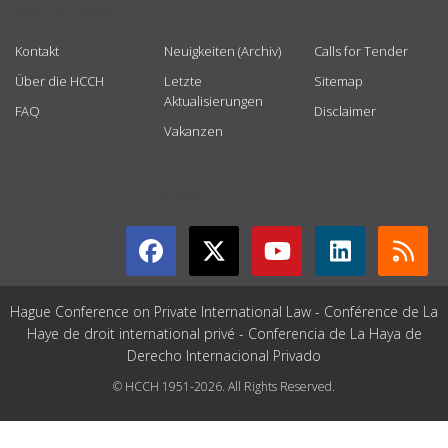
USEFUL LINKS
Kontakt
Neuigkeiten (Archiv)
Calls for Tender
Über die HCCH
Letzte
Sitemap
Aktualisierungen
FAQ
Disclaimer
Vakanzen
GET CONNECTED
Hague Conference on Private International Law - Conférence de La
Haye de droit international privé - Conferencia de La Haya de
Derecho Internacional Privado
© HCCH 1951-2026. All Rights Reserved.