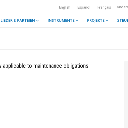
Ander
English
Español
Français
LIEDER & PARTEIEN
INSTRUMENTE
PROJEKTE
STEU
aw applicable to maintenance obligations