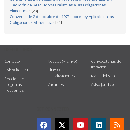
Ejecución de Resoluciones relativas a las Obligaciones
Alimenticias
[23]
Convenio de 2 de octubre de 1973 sobre Ley Aplicable a las
Obligaciones Alimenticias
[24]
USEFUL LINKS
Contacto
Noticias (Archivo)
Convocatorias de
licitación
Sobre la HCCH
Últimas
actualizaciones
Mapa del sitio
Sección de
preguntas
Vacantes
Aviso jurídico
frecuentes
GET CONNECTED