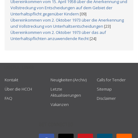
Übereinkommen vom 15. April 1958 über die Anerkennung und
Vollstreckung von Entscheidungen auf dem Gebiet der
Unterhaltspflicht gegenüber Kindern
[09]
Übereinkommen vom 2. Oktober 1973 über die Anerkennung
und Vollstreckung von Unterhaltsentscheidungen
[23]
Übereinkommen vom 2. Oktober 1973 über das auf
Unterhaltspflichten anzuwendende Recht
[24]
USEFUL LINKS
Kontakt
Neuigkeiten (Archiv)
Calls for Tender
Über die HCCH
Letzte
Sitemap
Aktualisierungen
FAQ
Disclaimer
Vakanzen
GET CONNECTED