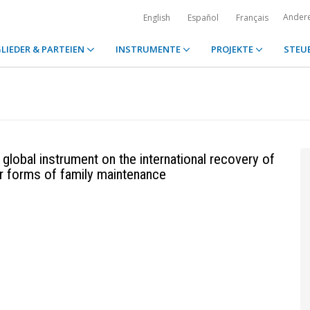
Ander
English
Español
Français
LIEDER & PARTEIEN
INSTRUMENTE
PROJEKTE
STEU
global instrument on the international recovery of
er forms of family maintenance