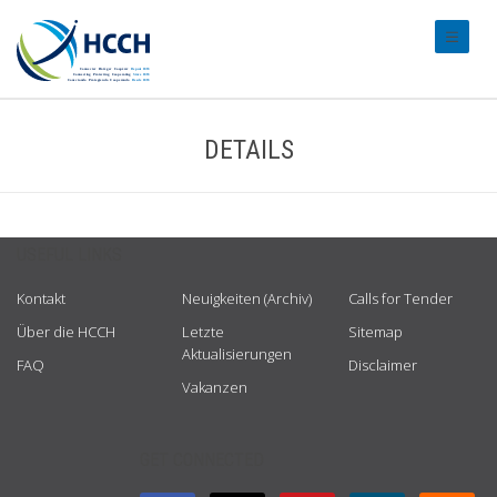
#transl
DETAILS
USEFUL LINKS
Kontakt
Neuigkeiten (Archiv)
Calls for Tender
Über die HCCH
Letzte
Sitemap
Aktualisierungen
FAQ
Disclaimer
Vakanzen
GET CONNECTED