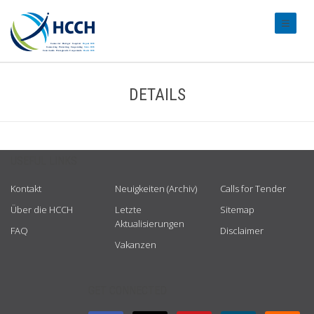
#transl
DETAILS
USEFUL LINKS
Kontakt
Neuigkeiten (Archiv)
Calls for Tender
Über die HCCH
Letzte
Sitemap
Aktualisierungen
FAQ
Disclaimer
Vakanzen
GET CONNECTED