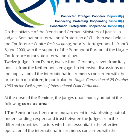
On the initiative of the French and German Ministers of Justice, a
Judges' Seminar on International Protection of Children was held at
the Conference Centre
De Ruwenberg
, near 's-Hertogenbosch, from 3-
6 June 2000, with the support of the Permanent Bureau of the Hague
Conference on private international law.
Twelve judges from France, twelve from Germany, seven from Italy
and six from the Netherlands engaged in intensive discussions on
the application of the international instruments concerned with the
protection of children, in particular the
Hague Convention of 25 October
1980 on the Civil Aspects of International Child Abduction
.
At the close of the Seminar, the judges unanimously adopted the
following
conclusions
:
1
The Seminar has been an important event in establishing mutual
understanding, respect and trust between the Judges from the
different countries - factors which are essential to the effective
operation of the international instruments concerned with the