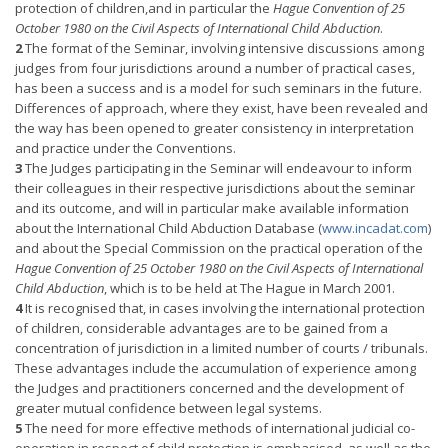
protection of children,and in particular the
Hague Convention of 25
October 1980 on the Civil Aspects of International Child Abduction
.
2
The format of the Seminar, involving intensive discussions among
judges from four jurisdictions around a number of practical cases,
has been a success and is a model for such seminars in the future.
Differences of approach, where they exist, have been revealed and
the way has been opened to greater consistency in interpretation
and practice under the Conventions.
3
The Judges participating in the Seminar will endeavour to inform
their colleagues in their respective jurisdictions about the seminar
and its outcome, and will in particular make available information
about the International Child Abduction Database (
www.incadat.com
)
and about the Special Commission on the practical operation of the
Hague Convention of 25 October 1980 on the Civil Aspects of International
Child Abduction
, which is to be held at The Hague in March 2001.
4
It is recognised that, in cases involving the international protection
of children, considerable advantages are to be gained from a
concentration of jurisdiction in a limited number of courts / tribunals.
These advantages include the accumulation of experience among
the Judges and practitioners concerned and the development of
greater mutual confidence between legal systems.
5
The need for more effective methods of international judicial co-