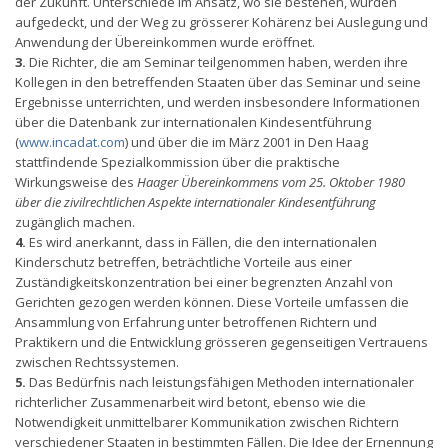
der Zukunft. Unterschiede im Ansatz, wo sie bestehen, wurden
aufgedeckt, und der Weg zu grösserer Kohärenz bei Auslegung und
Anwendung der Übereinkommen wurde eröffnet.
3.
Die Richter, die am Seminar teilgenommen haben, werden ihre
Kollegen in den betreffenden Staaten über das Seminar und seine
Ergebnisse unterrichten, und werden insbesondere Informationen
über die Datenbank zur internationalen Kindesentführung
(
www.incadat.com
) und über die im März 2001 in Den Haag
stattfindende Spezialkommission über die praktische
Wirkungsweise des
Haager Übereinkommens vom 25. Oktober 1980
über die zivilrechtlichen Aspekte internationaler Kindesentführung
zugänglich machen.
4.
Es wird anerkannt, dass in Fällen, die den internationalen
Kinderschutz betreffen, beträchtliche Vorteile aus einer
Zuständigkeitskonzentration bei einer begrenzten Anzahl von
Gerichten gezogen werden können. Diese Vorteile umfassen die
Ansammlung von Erfahrung unter betroffenen Richtern und
Praktikern und die Entwicklung grösseren gegenseitigen Vertrauens
zwischen Rechtssystemen.
5.
Das Bedürfnis nach leistungsfähigen Methoden internationaler
richterlicher Zusammenarbeit wird betont, ebenso wie die
Notwendigkeit unmittelbarer Kommunikation zwischen Richtern
verschiedener Staaten in bestimmten Fällen. Die Idee der Ernennung