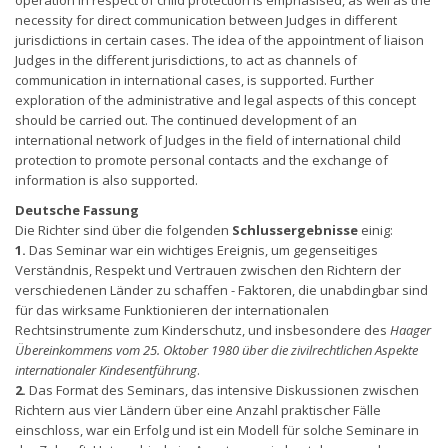
operation in respect of child protection is emphasised, as well as the
necessity for direct communication between Judges in different
jurisdictions in certain cases. The idea of the appointment of liaison
Judges in the different jurisdictions, to act as channels of
communication in international cases, is supported. Further
exploration of the administrative and legal aspects of this concept
should be carried out. The continued development of an
international network of Judges in the field of international child
protection to promote personal contacts and the exchange of
information is also supported.
Deutsche Fassung
Die Richter sind über die folgenden
Schlussergebnisse
einig:
1.
Das Seminar war ein wichtiges Ereignis, um gegenseitiges
Verständnis, Respekt und Vertrauen zwischen den Richtern der
verschiedenen Länder zu schaffen - Faktoren, die unabdingbar sind
für das wirksame Funktionieren der internationalen
Rechtsinstrumente zum Kinderschutz, und insbesondere des
Haager
Übereinkommens vom 25. Oktober 1980 über die zivilrechtlichen Aspekte
internationaler Kindesentführung
.
2.
Das Format des Seminars, das intensive Diskussionen zwischen
Richtern aus vier Ländern über eine Anzahl praktischer Fälle
einschloss, war ein Erfolg und ist ein Modell für solche Seminare in