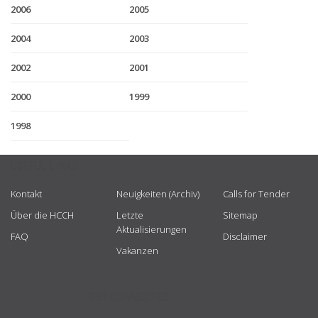
2006
2005
2004
2003
2002
2001
2000
1999
1998
USEFUL LINKS
Kontakt
Neuigkeiten (Archiv)
Calls for Tender
Über die HCCH
Letzte
Sitemap
Aktualisierungen
FAQ
Disclaimer
Vakanzen
GET CONNECTED