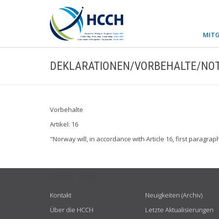
MITG
DEKLARATIONEN/VORBEHALTE/NOT
Vorbehalte
Artikel: 16
"Norway will, in accordance with Article 16, first paragra
USEFUL LINKS
Kontakt
Neuigkeiten (Archiv)
Über die HCCH
Letzte Aktualisierungen