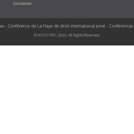
Disclaimer
aw - Conférence de La Haye de droit international privé - Conferencia
© HCCH 1951-2026. All Rights Reserved.