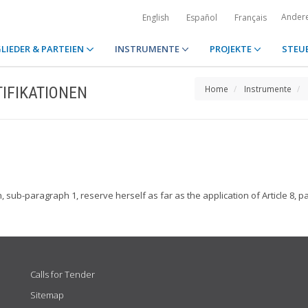
Ander
English
Español
Français
LIEDER & PARTEIEN
INSTRUMENTE
PROJEKTE
STEU
IFIKATIONEN
Home
Instrumente
ph, sub-paragraph 1, reserve herself as far as the application of Article 8,
Calls for Tender
Sitemap