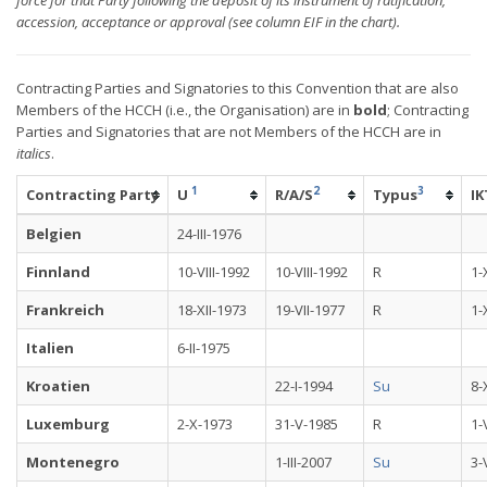
force for that Party following the deposit of its instrument of ratification,
accession, acceptance or approval (see column EIF in the chart).
Contracting Parties and Signatories to this Convention that are also
Members of the HCCH (i.e., the Organisation) are in
bold
; Contracting
Parties and Signatories that are not Members of the HCCH are in
italics
.
1
2
3
Contracting Party
U
R/A/S
Typus
IK
Belgien
24-III-1976
Finnland
10-VIII-1992
10-VIII-1992
R
1-
Frankreich
18-XII-1973
19-VII-1977
R
1-
Italien
6-II-1975
Kroatien
22-I-1994
Su
8-
Luxemburg
2-X-1973
31-V-1985
R
1-
Montenegro
1-III-2007
Su
3-