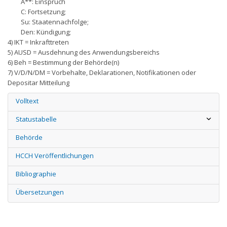
A**: Einspruch
C: Fortsetzung;
Su: Staatennachfolge;
Den: Kündigung;
4) IKT = Inkrafttreten
5) AUSD = Ausdehnung des Anwendungsbereichs
6) Beh = Bestimmung der Behörde(n)
7) V/D/N/DM = Vorbehalte, Deklarationen, Notifikationen oder
Depositar Mitteilung
Volltext
Statustabelle
Behörde
HCCH Veröffentlichungen
Bibliographie
Übersetzungen