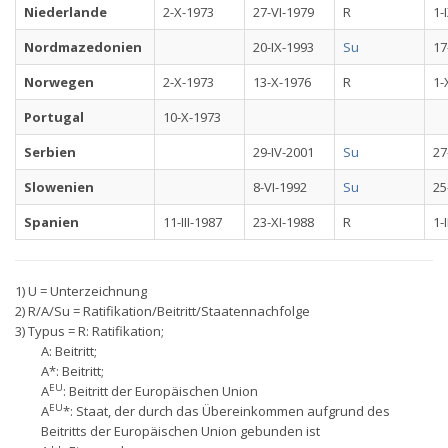
Niederlande
2-X-1973
27-VI-1979
R
1-
Nordmazedonien
20-IX-1993
Su
17
Norwegen
2-X-1973
13-X-1976
R
1-
Portugal
10-X-1973
Serbien
29-IV-2001
Su
27
Slowenien
8-VI-1992
Su
25
Spanien
11-III-1987
23-XI-1988
R
1-
1) U = Unterzeichnung
2) R/A/Su = Ratifikation/Beitritt/Staatennachfolge
3) Typus = R: Ratifikation;
A: Beitritt;
A*: Beitritt;
EU
A
: Beitritt der Europäischen Union
EU
A
*: Staat, der durch das Übereinkommen aufgrund des
Beitritts der Europäischen Union gebunden ist