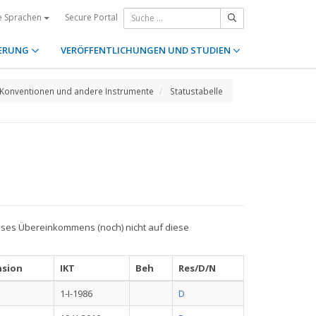
Secure Portal
e Sprachen
ERUNG
VERÖFFENTLICHUNGEN UND STUDIEN
Konventionen und andere Instrumente
Statustabelle
ieses Übereinkommens (noch) nicht auf diese
nsion
IKT
Beh
Res/D/N
1-I-1986
D