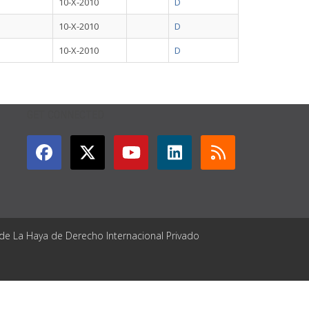
10-X-2010
D
10-X-2010
D
10-X-2010
D
GET CONNECTED
 de La Haya de Derecho Internacional Privado