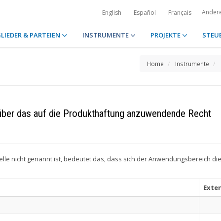
Ander
English
Español
Français
LIEDER & PARTEIEN
INSTRUMENTE
PROJEKTE
STEU
Home
Instrumente
ber das auf die Produkthaftung anzuwendende Recht
elle nicht genannt ist, bedeutet das, dass sich der Anwendungsbereich d
Exte