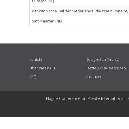
Curaçao (NL)
der karibische Teil der Niederlande (die Inseln Bonaire,
Sint Maarten (NL)
USEFUL LINKS
Kontakt
Neuigkeiten (Archiv)
Über die HCCH
Letzte Aktualisierungen
FAQ
Vakanzen
Hague Conference on Private International L