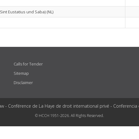
 Sint Eustatius und Saba) (NL)
Calls for Tender
Sitemap
Disclaimer
aw - Conférence de La Haye de droit international privé - Conferencia
© HCCH 1951-2026. All Rights Reserved.