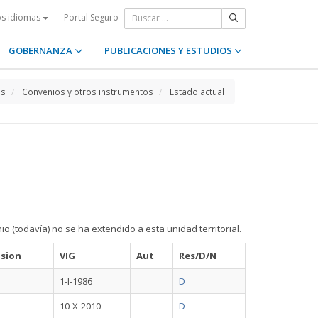
Portal Seguro
os idiomas
GOBERNANZA
PUBLICACIONES Y ESTUDIOS
os
Convenios y otros instrumentos
Estado actual
io (todavía) no se ha extendido a esta unidad territorial.
sion
VIG
Aut
Res/D/N
1-I-1986
D
10-X-2010
D