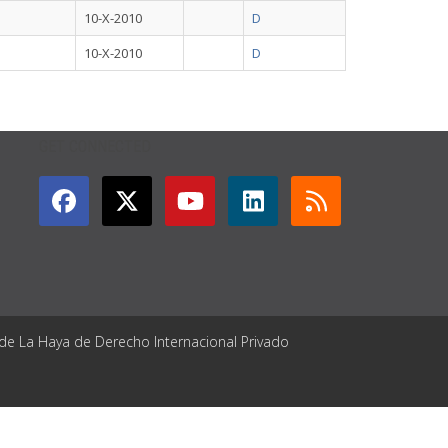
10-X-2010
D
10-X-2010
D
GET CONNECTED
 de La Haya de Derecho Internacional Privado