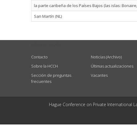
la parte caribeña de los Países Bajos (las islas: Bonaire
San Martín (NL)
USEFUL LINKS
Contacto
Noticias (Archivo)
Sobre la HCCH
Últimas actualizaciones
Sección de preguntas
Vacantes
frecuentes
Hague Conference on Private International L