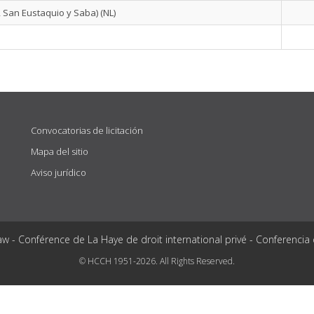
, San Eustaquio y Saba) (NL)
Convocatorias de licitación
Mapa del sitio
Aviso jurídico
aw - Conférence de La Haye de droit international privé - Conferencia
© HCCH 1951-2026. All Rights Reserved.