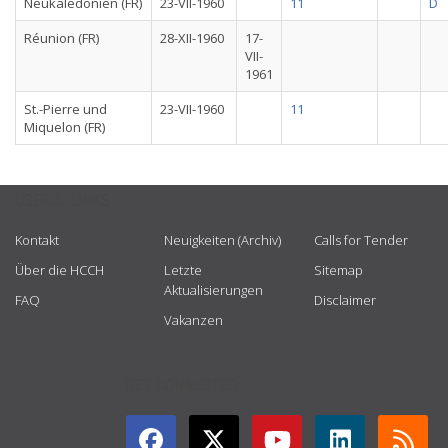
Neukaledonien (FR)
23-VII-1960
11
D
Réunion (FR)
28-XII-1960
17-
VII-
1961
St.-Pierre und
23-VII-1960
11
Miquelon (FR)
USEFUL LINKS
Kontakt
Neuigkeiten (Archiv)
Calls for Tender
Über die HCCH
Letzte
Sitemap
Aktualisierungen
FAQ
Disclaimer
Vakanzen
GET CONNECTED