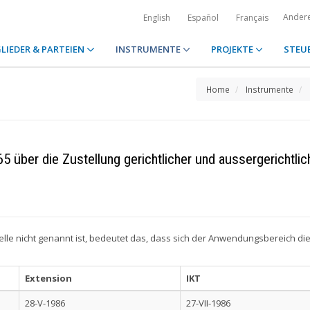
Ander
English
Español
Français
LIEDER & PARTEIEN
INSTRUMENTE
PROJEKTE
STEU
Home
Instrumente
er die Zustellung gerichtlicher und aussergerichtliche
elle nicht genannt ist, bedeutet das, dass sich der Anwendungsbereich d
Extension
IKT
28-V-1986
27-VII-1986