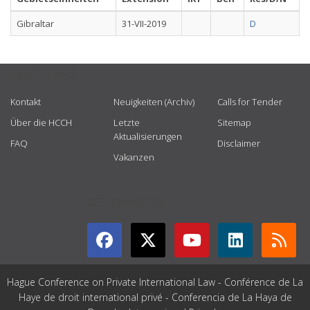
Gibraltar
31-VII-2019
D
USEFUL LINKS
Kontakt
Neuigkeiten (Archiv)
Calls for Tender
Über die HCCH
Letzte
Sitemap
Aktualisierungen
FAQ
Disclaimer
Vakanzen
GET CONNECTED
Hague Conference on Private International Law - Conférence de La
Haye de droit international privé - Conferencia de La Haya de