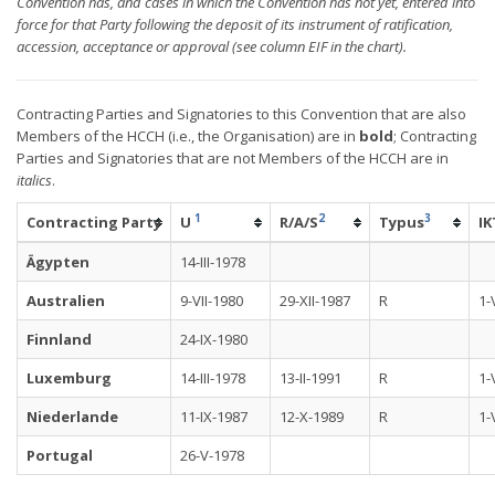
Convention has, and cases in which the Convention has not yet, entered into
force for that Party following the deposit of its instrument of ratification,
accession, acceptance or approval (see column EIF in the chart).
Contracting Parties and Signatories to this Convention that are also
Members of the HCCH (i.e., the Organisation) are in
bold
; Contracting
Parties and Signatories that are not Members of the HCCH are in
italics
.
1
2
3
Contracting Party
U
R/A/S
Typus
IK
Ägypten
14-III-1978
Australien
9-VII-1980
29-XII-1987
R
1-
Finnland
24-IX-1980
Luxemburg
14-III-1978
13-II-1991
R
1-
Niederlande
11-IX-1987
12-X-1989
R
1-
Portugal
26-V-1978