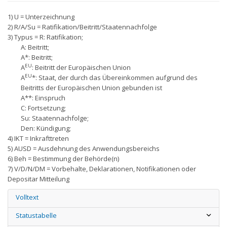
1) U = Unterzeichnung
2) R/A/Su = Ratifikation/Beitritt/Staatennachfolge
3) Typus = R: Ratifikation;
A: Beitritt;
A*: Beitritt;
EU
A
: Beitritt der Europäischen Union
EU
A
*: Staat, der durch das Übereinkommen aufgrund des
Beitritts der Europäischen Union gebunden ist
A**: Einspruch
C: Fortsetzung;
Su: Staatennachfolge;
Den: Kündigung;
4) IKT = Inkrafttreten
5) AUSD = Ausdehnung des Anwendungsbereichs
6) Beh = Bestimmung der Behörde(n)
7) V/D/N/DM = Vorbehalte, Deklarationen, Notifikationen oder
Depositar Mitteilung
Volltext
Statustabelle