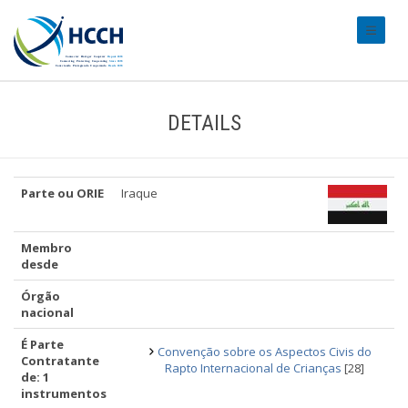
#transl
DETAILS
Parte ou ORIE
Iraque
Membro
desde
Órgão
nacional
É Parte
Convenção sobre os Aspectos Civis do
Contratante
Rapto Internacional de Crianças
[28]
de: 1
instrumentos