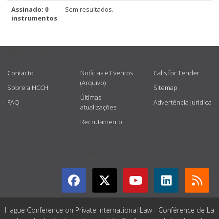
Assinado: 0
Sem resultados.
instrumentos
USEFUL LINKS
Contacto
Notícias e Eventos
Calls for Tender
(Arquivo)
Sobre a HCCH
Sitemap
Últimas
FAQ
Advertência jurídica
atualizações
Recrutamento
GET CONNECTED
Hague Conference on Private International Law - Conférence de La