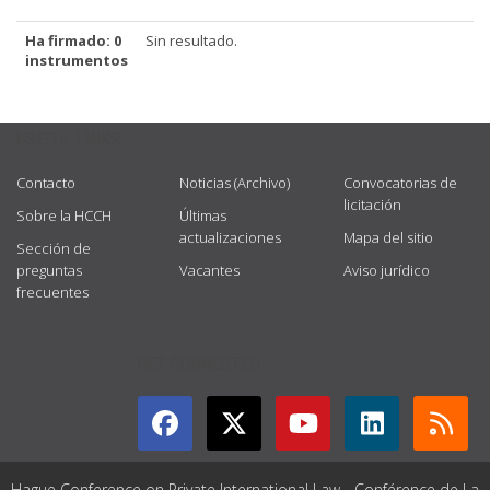
Ha firmado: 0
Sin resultado.
instrumentos
USEFUL LINKS
Contacto
Noticias (Archivo)
Convocatorias de
licitación
Sobre la HCCH
Últimas
actualizaciones
Mapa del sitio
Sección de
preguntas
Vacantes
Aviso jurídico
frecuentes
GET CONNECTED
Hague Conference on Private International Law - Conférence de La