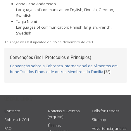
Anna-Lena Andersson
Languages of communication: English, Finnish, German,
Swedish
Tanja Niemi
Languages of communication: Finnish, English, French,
Swedish
This page was last updated on:
15 de Novembro de 2023
Convenções (incl. Protocolos e Princípios)
Convenção sobre a Cobrança Internacional de Alimentos em
benefício dos Filhos e de outros Membros da Família
[38]
USEFUL LINKS
Contacto
Notícias e Eventos
Calls for Tender
(Arquivo)
Sobre a HCCH
Sitemap
Últimas
FAQ
Advertência jurídica