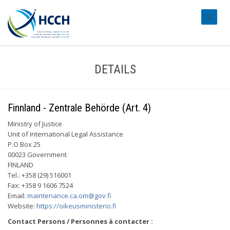
#transl
DETAILS
Finnland - Zentrale Behörde (Art. 4)
Ministry of Justice
Unit of International Legal Assistance
P.O Box 25
00023 Government
FINLAND
Tel.: +358 (29) 516001
Fax: +358 9 1606 7524
Email:
maintenance.ca.om@gov.fi
Website:
https://oikeusministerio.fi
Contact Persons / Personnes à contacter :