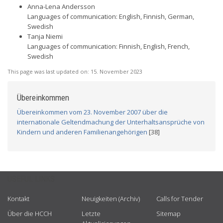
Anna-Lena Andersson
Languages of communication: English, Finnish, German,
Swedish
Tanja Niemi
Languages of communication: Finnish, English, French,
Swedish
This page was last updated on:
15. November 2023
Übereinkommen
Übereinkommen vom 23. November 2007 über die
internationale Geltendmachung der Unterhaltsansprüche von
Kindern und anderen Familienangehörigen
[38]
USEFUL LINKS
Kontakt
Neuigkeiten (Archiv)
Calls for Tender
Über die HCCH
Letzte
Sitemap