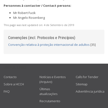
Personnes à contacter / Contact persons:
Mr Robert Fucik
Mr Angelo Rosenberg
This page was last updated on:
4 de Setembro de 2019
Convenções (incl. Protocolos e Princípios)
Convenção relativa à proteção internacional de adultos
[35]
USEFUL LINKS
Contacto
Notícias e Eventos
Calls for Tender
(Arquivo)
Sobre a HCCH
Sitemap
Últimas
FAQ
Advertência jurídica
atualizações
Recrutamento