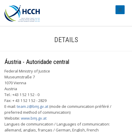
#transl
DETAILS
Áustria - Autoridade central
Federal Ministry of Justice
Museumstraße 7
1070 Vienna
Austria
Tel.: +43 1 52 1 52 - 0
Fax: + 43 1 52 1 52 - 2829
E-mail:
team.z@bmj.gv.at
(mode de communication préféré /
preferred method of communication)
Website:
www.bmj.gv.at
Langues de communication / Languages of communication:
allemand, anglais, français / German, English, French