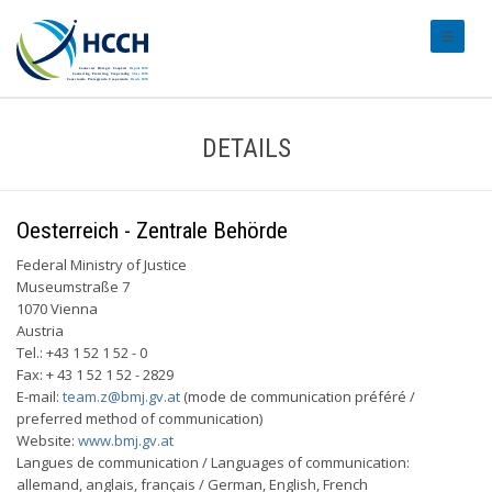
#transl
DETAILS
Oesterreich - Zentrale Behörde
Federal Ministry of Justice
Museumstraße 7
1070 Vienna
Austria
Tel.: +43 1 52 1 52 - 0
Fax: + 43 1 52 1 52 - 2829
E-mail:
team.z@bmj.gv.at
(mode de communication préféré /
preferred method of communication)
Website:
www.bmj.gv.at
Langues de communication / Languages of communication:
allemand, anglais, français / German, English, French