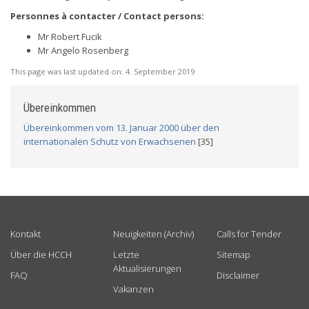
Personnes à contacter / Contact persons:
Mr Robert Fucik
Mr Angelo Rosenberg
This page was last updated on:
4. September 2019
Übereinkommen
Übereinkommen vom 13. Januar 2000 über den
internationalen Schutz von Erwachsenen
[35]
USEFUL LINKS
Kontakt
Neuigkeiten (Archiv)
Calls for Tender
Über die HCCH
Letzte
Sitemap
Aktualisierungen
FAQ
Disclaimer
Vakanzen