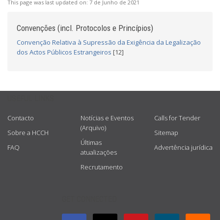
This page was last updated on:
7 de Junho de 2021
Convenções (incl. Protocolos e Princípios)
Convenção Relativa à Supressão da Exigência da Legalização
dos Actos Públicos Estrangeiros
[12]
USEFUL LINKS
Contacto
Notícias e Eventos
Calls for Tender
(Arquivo)
Sobre a HCCH
Sitemap
Últimas
FAQ
Advertência jurídica
atualizações
Recrutamento
GET CONNECTED