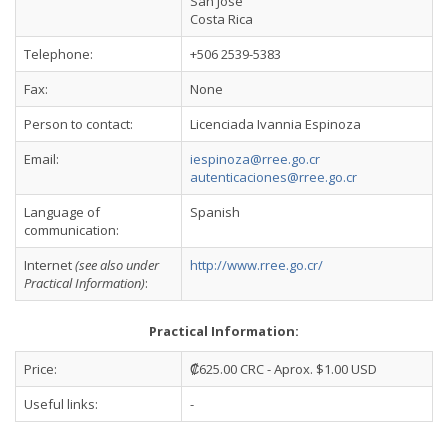
San José
Costa Rica
Telephone:
+506 2539-5383
Fax:
None
Person to contact:
Licenciada Ivannia Espinoza
Email:
iespinoza@rree.go.cr
autenticaciones@rree.go.cr
Language of
Spanish
communication:
Internet
(see also under
http://www.rree.go.cr/
Practical Information)
:
Practical Information:
Price:
₡625.00 CRC - Aprox. $1.00 USD
Useful links:
-