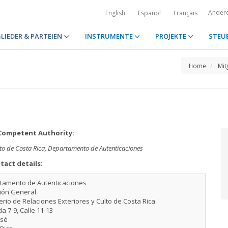
Ander
English
Español
Français
LIEDER & PARTEIEN
INSTRUMENTE
PROJEKTE
STEU
Home
Mit
Competent Authority:
ulto de Costa Rica, Departamento de Autenticaciones
tact details:
tamento de Autenticaciones
ción General
erio de Relaciones Exteriores y Culto de Costa Rica
a 7-9, Calle 11-13
osé