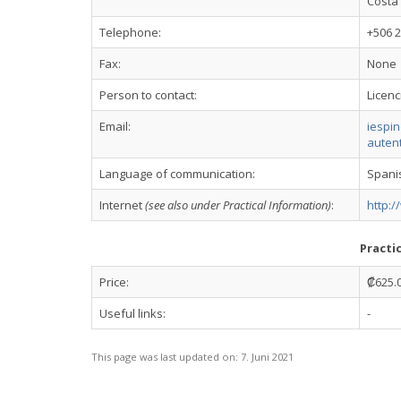
Costa 
Telephone:
+506 
Fax:
None
Person to contact:
Licenc
Email:
iespi
auten
Language of communication:
Spani
Internet
(see also under Practical Information)
:
http:/
Practi
Price:
₡625.0
Useful links:
-
This page was last updated on:
7. Juni 2021