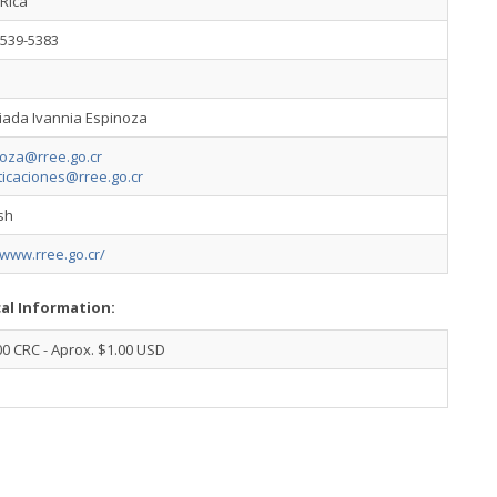
Rica
2539-5383
iada Ivannia Espinoza
noza@rree.go.cr
ticaciones@rree.go.cr
sh
/www.rree.go.cr/
cal Information:
0 CRC - Aprox. $1.00 USD