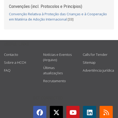
Convenções (incl. Protocolos e Princípios)
Convenção Relativa à Proteção das Crianças e à Cooperação
em Matéria de Adoção Internacional
[33]
USEFUL LINKS
Contacto
Notícias e Eventos
Calls for Tender
(Arquivo)
Sobre a HCCH
Sitemap
Últimas
FAQ
Advertência jurídica
atualizações
Recrutamento
GET CONNECTED