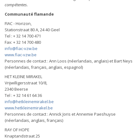
compétentes.
Communauté flamande
FIAC - Horizon,
Stationstraat 80 A, 24 40 Geel
Tel : + 32 14 700 471
Fax: + 32 14 700 480
info@fiac-vzw.be
www.fiac-vzw.be
Personnes de contact : Ann Loos (néerlandais, anglais) et Bart Neys
(néerlandais, français, anglais, espagnol)
HET KLEINE MIRAKEL
Vrijwilligersstraat 10/8,
2340 Beerse
Tel : + 32 14 61 64 36
info@hetkleinemirakel.be
www.hetkleinemirakel.be
Personnes de contact : Annick Joris et Annemie Paeshuyse
(néerlandais, anglais, français)
RAY OF HOPE
Knaptandstraat 25