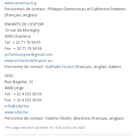
www.amarna.org
Personnes de contact : Philippe Demonceau et Catherine Fettweis
(français, anglais)
ENFANTS DE L'ESPOIR
13 rue de Montigny
6000 Charleroi
Tel : + 32 71 70 34 55
Fax : + 32 71 70 34 56
enfantsespoir@gmail.com
www.enfantsdelespoir.eu
Personne de contact :
Nathalie Foulon
(français, anglais, italien)
SDEL
Rue Bagolet, 13
4000 Liège
Tel. : + 32 4 253 00 56
Fax : + 32 4 253 00 63
info@sdel.be
www.sdel.be
Personne de contact : Valérie Olivéri, directrice (français, anglais)
This page was last updated on:
4 de Julho de 2023