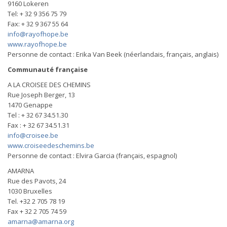
9160 Lokeren
Tel: + 32 9 356 75 79
Fax: + 32 9 367 55 64
info@rayofhope.be
www.rayofhope.be
Personne de contact : Erika Van Beek (néerlandais, français, anglais)
Communauté française
A LA CROISEE DES CHEMINS
Rue Joseph Berger, 13
1470 Genappe
Tel : + 32 67 34.51.30
Fax : + 32 67 34.51.31
info@croisee.be
www.croiseedeschemins.be
Personne de contact : Elvira Garcia (français, espagnol)
AMARNA
Rue des Pavots, 24
1030 Bruxelles
Tel. +32 2 705 78 19
Fax + 32 2 705 74 59
amarna@amarna.org