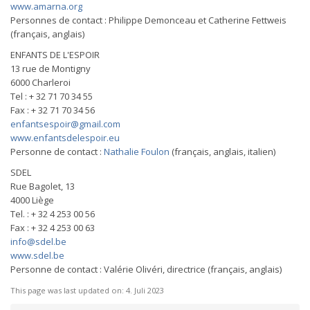
www.amarna.org
Personnes de contact : Philippe Demonceau et Catherine Fettweis
(français, anglais)
ENFANTS DE L'ESPOIR
13 rue de Montigny
6000 Charleroi
Tel : + 32 71 70 34 55
Fax : + 32 71 70 34 56
enfantsespoir@gmail.com
www.enfantsdelespoir.eu
Personne de contact :
Nathalie Foulon
(français, anglais, italien)
SDEL
Rue Bagolet, 13
4000 Liège
Tel. : + 32 4 253 00 56
Fax : + 32 4 253 00 63
info@sdel.be
www.sdel.be
Personne de contact : Valérie Olivéri, directrice (français, anglais)
This page was last updated on:
4. Juli 2023