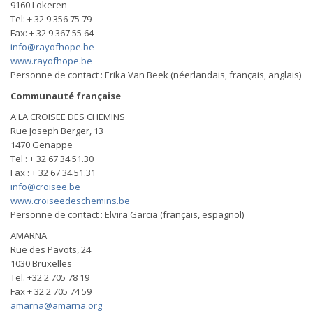
9160 Lokeren
Tel: + 32 9 356 75 79
Fax: + 32 9 367 55 64
info@rayofhope.be
www.rayofhope.be
Personne de contact : Erika Van Beek (néerlandais, français, anglais)
Communauté française
A LA CROISEE DES CHEMINS
Rue Joseph Berger, 13
1470 Genappe
Tel : + 32 67 34.51.30
Fax : + 32 67 34.51.31
info@croisee.be
www.croiseedeschemins.be
Personne de contact : Elvira Garcia (français, espagnol)
AMARNA
Rue des Pavots, 24
1030 Bruxelles
Tel. +32 2 705 78 19
Fax + 32 2 705 74 59
amarna@amarna.org