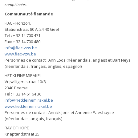
compétentes.
Communauté flamande
FIAC - Horizon,
Stationstraat 80 A, 24 40 Geel
Tel : + 32 14 700 471
Fax: + 32 14 700 480
info@fiac-vzw.be
www.fiac-vzw.be
Personnes de contact : Ann Loos (néerlandais, anglais) et Bart Neys
(néerlandais, français, anglais, espagnol)
HET KLEINE MIRAKEL
Vrijwilligersstraat 10/8,
2340 Beerse
Tel : + 32 14 61 64 36
info@hetkleinemirakel.be
www.hetkleinemirakel.be
Personnes de contact : Annick Joris et Annemie Paeshuyse
(néerlandais, anglais, français)
RAY OF HOPE
Knaptandstraat 25