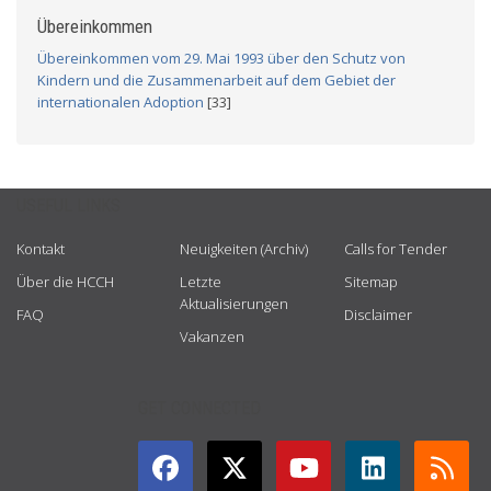
Übereinkommen
Übereinkommen vom 29. Mai 1993 über den Schutz von
Kindern und die Zusammenarbeit auf dem Gebiet der
internationalen Adoption
[33]
USEFUL LINKS
Kontakt
Neuigkeiten (Archiv)
Calls for Tender
Über die HCCH
Letzte
Sitemap
Aktualisierungen
FAQ
Disclaimer
Vakanzen
GET CONNECTED