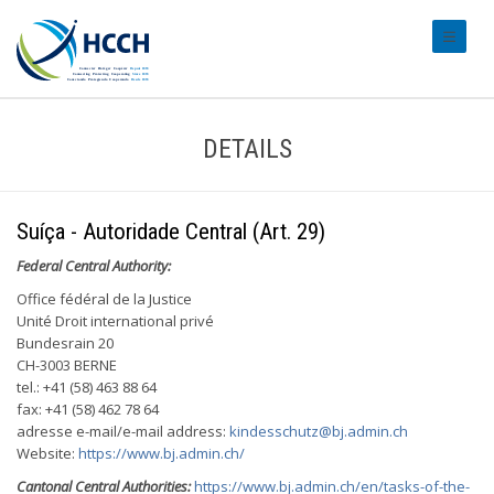
#transl
DETAILS
Suíça - Autoridade Central (Art. 29)
Federal Central Authority:
Office fédéral de la Justice
Unité Droit international privé
Bundesrain 20
CH-3003 BERNE
tel.: +41 (58) 463 88 64
fax: +41 (58) 462 78 64
adresse e-mail/e-mail address:
kindesschutz@bj.admin.ch
Website:
https://www.bj.admin.ch/
Cantonal Central Authorities:
https://www.bj.admin.ch/en/tasks-of-the-