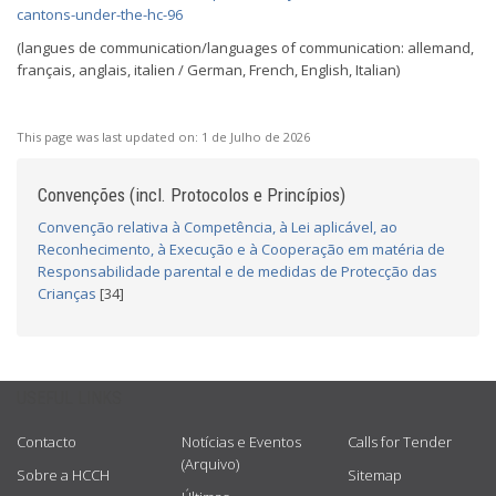
cantons-under-the-hc-96
(langues de communication/languages of communication: allemand,
français, anglais, italien / German, French, English, Italian)
This page was last updated on:
1 de Julho de 2026
Convenções (incl. Protocolos e Princípios)
Convenção relativa à Competência, à Lei aplicável, ao
Reconhecimento, à Execução e à Cooperação em matéria de
Responsabilidade parental e de medidas de Protecção das
Crianças
[34]
USEFUL LINKS
Contacto
Notícias e Eventos
Calls for Tender
(Arquivo)
Sobre a HCCH
Sitemap