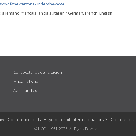
sks-of-the-cantons-under-the-hc-96
lemand, français, anglais, italien / German, French, English,
Convocatorias de licitación
Mapa del sitio
Aviso jurídico
aw - Conférence de La Haye de droit international privé - Conferencia
© HCCH 1951-2026. All Rights Reserved.