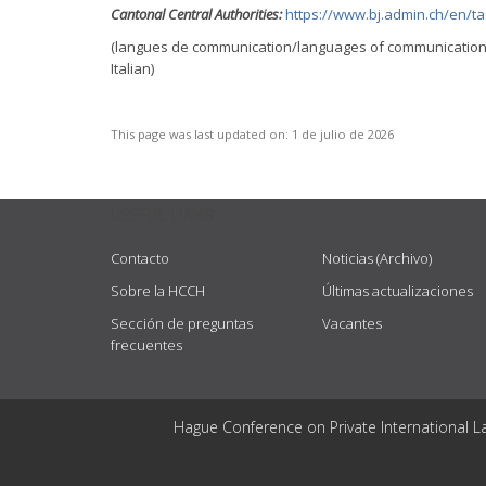
Cantonal Central Authorities:
https://www.bj.admin.ch/en/ta
(langues de communication/languages of communication: al
Italian)
This page was last updated on:
1 de julio de 2026
USEFUL LINKS
Contacto
Noticias (Archivo)
Sobre la HCCH
Últimas actualizaciones
Sección de preguntas
Vacantes
frecuentes
Hague Conference on Private International L