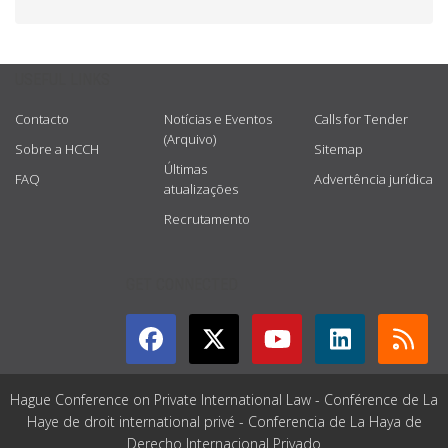
USEFUL LINKS
Contacto
Notícias e Eventos
Calls for Tender
(Arquivo)
Sobre a HCCH
Sitemap
Últimas
FAQ
Advertência jurídica
atualizações
Recrutamento
GET CONNECTED
Hague Conference on Private International Law - Conférence de La
Haye de droit international privé - Conferencia de La Haya de
Derecho Internacional Privado