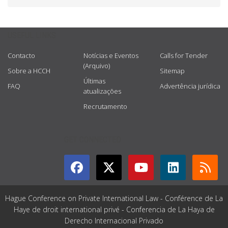
USEFUL LINKS
Contacto
Notícias e Eventos
Calls for Tender
(Arquivo)
Sobre a HCCH
Sitemap
Últimas
FAQ
Advertência jurídica
atualizações
Recrutamento
GET CONNECTED
Hague Conference on Private International Law - Conférence de La
Haye de droit international privé - Conferencia de La Haya de
Derecho Internacional Privado