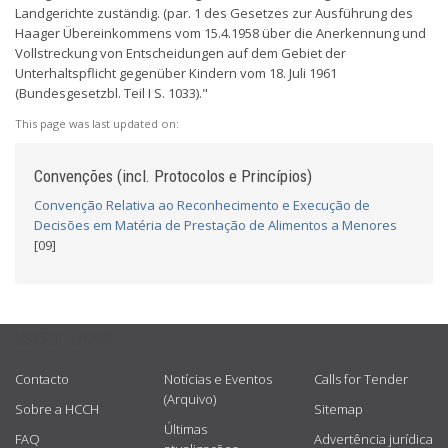
Landgerichte zuständig. (par. 1 des Gesetzes zur Ausführung des
Haager Übereinkommens vom 15.4.1958 über die Anerkennung und
Vollstreckung von Entscheidungen auf dem Gebiet der
Unterhaltspflicht gegenüber Kindern vom 18. Juli 1961
(Bundesgesetzbl. Teil I S. 1033)."
This page was last updated on:
Convenções (incl. Protocolos e Princípios)
Convenção Relativa ao Reconhecimento e Execução de
Decisões em Matéria de Prestação de Alimentos a Menores
[09]
USEFUL LINKS
Contacto
Notícias e Eventos
Calls for Tender
(Arquivo)
Sobre a HCCH
Sitemap
Últimas
FAQ
Advertência jurídica