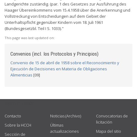
Landgerichte zuständig. (par. 1 des Gesetzes zur Ausführung des
Haager Übereinkommens vom 15.4.1958 über die Anerkennung und
Vollstreckung von Entscheidungen auf dem Gebiet der
Unterhaltspflicht gegenüber Kindern vom 18. Juli 1961
(Bundesgesetzbl. Teil I S. 1033)."
This page was last updated on:
Convenios (incl. los Protocolos y Principios)
Convenio de 15 de abril de 1958 sobre el Reconocimiento y
Ejecución de Decisiones en Materia de Obligaciones
Alimenticias
[09]
USEFUL LINKS
Contacto
Noticias (Archivo)
Convocatorias de
licitación
Sobre la HCCH
Últimas
actualizaciones
Mapa del sitio
Sección de