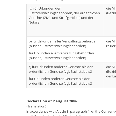
a)
für Urkunden der
die Mi
Justizverwaltungsbehörden, der ordentlichen
(Bezir
Gerichte (Zivil- und Strafgerichte) und der
Notare
b) für Urkunden aller Verwaltungsbehörden
die Mi
(ausser Justizverwaltungsbehörden)
regie
für Urkunden aller Verwaltungsbehörden
(ausser Justizverwaltungsbehörden)
c) für Urkunden anderer Gerichte als der
die Mi
ordentlichen Gerichte (vgl. Buchstabe
a)
)
(Bezir
der La
für Urkunden anderer Gerichte als der
ordentlichen Gerichte (vgl. Buchstabe
a)
)
Declaration of 2 August 2004:
(Translation)
In accordance with Article 3, paragraph 1, of the Conventio