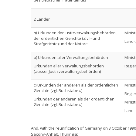
des Deutschen Patentamtes
2
Länder
a)
Urkunden der Justizverwaltungsbehörden,
Minist
der ordentlichen Gerichte (Zivil- und
Land-,
Strafgerichte) und der Notare
b) Urkunden aller Verwaltungsbehörden
Minist
Urkunden aller Verwaltungsbehörden
Regie
(ausser Justizverwaltungsbehörden)
c) Urkunden der anderen als der ordentlichen
Minist
Gerichte (vgl. Buchstabe
a
)
Regie
Urkunden der anderen als der ordentlichen
Minist
Gerichte (vgl. Buchstabe
a
)
Land- 
And, with the reunification of Germany on 3 October 19
Saxony-Anhalt, Thuringia: