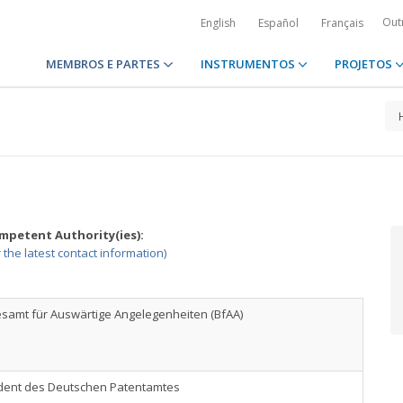
Out
English
Español
Français
MEMBROS E PARTES
INSTRUMENTOS
PROJETOS
petent Authority(ies):
r the latest contact information)
samt für Auswärtige Angelegenheiten (BfAA)
dent des Deutschen Patentamtes