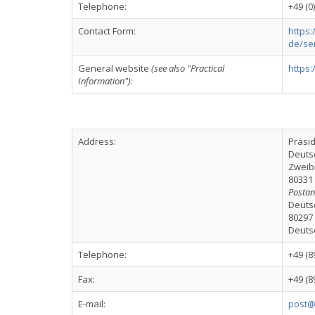
Telephone:
+49 (0
Contact Form:
https:
de/se
General website
(see also "Practical
https
Information")
:
Address:
Präsi
Deuts
Zweib
80331
Postans
Deuts
8029
Deuts
Telephone:
+49 (8
Fax:
+49 (8
E-mail:
post