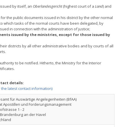
issued by itself, an
Oberlandesgericht
(highest court of a
Land
) and
) for the public documents issued in his district by the other normal
s to which tasks of the normal courts have been delegated, by
sued in connection with the administration of justice;
ments issued by the ministries, except for those issued by
their districts by all other administrative bodies and by courts of all
rts.
hority to be notified. Hitherto, the Ministry for the Interior
ificates.
tact details:
r the latest contact information)
samt für Auswärtige Angelegenheiten (BfAA)
at Apostillen und Forderungsmanagement
ofstrasse 1 - 2
 Brandenburg an der Havel
chland