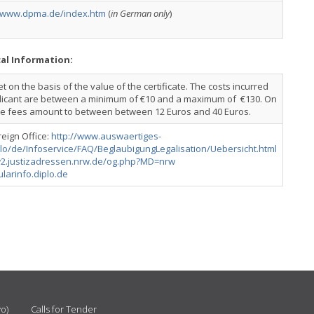
//www.dpma.de/index.htm
(
in German only
)
cal Information:
t on the basis of the value of the certificate. The costs incurred
licant are between a minimum of €10 and a maximum of €130. On
e fees amount to between between 12 Euros and 40 Euros.
reign Office:
http://www.auswaertiges-
lo/de/Infoservice/FAQ/BeglaubigungLegalisation/Uebersicht.html
w2.justizadressen.nrw.de/og.php?MD=nrw
arinfo.diplo.de
vo)
Calls for Tender