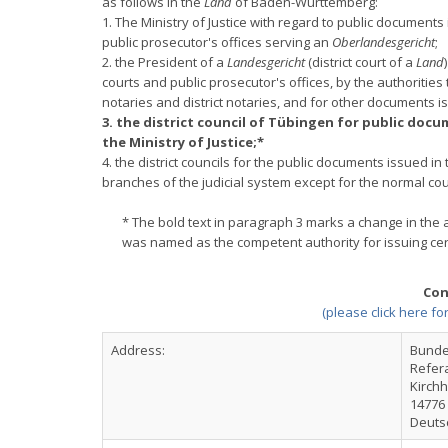
as follows in the
Land
of Baden-Württemberg:
1. The Ministry of Justice with regard to public documents 
public prosecutor's offices serving an
Oberlandesgericht
;
2. the President of a
Landesgericht
(district court of a
Land
courts and public prosecutor's offices, by the authoritie
notaries and district notaries, and for other documents is
3. the district council of Tübingen for public docu
the Ministry of Justice;*
4. the district councils for the public documents issued in 
branches of the judicial system except for the normal cou
* The bold text in paragraph 3 marks a change in the aut
was named as the competent authority for issuing cert
Con
(please click here fo
Address:
Bunde
Refer
Kirchh
14776
Deuts