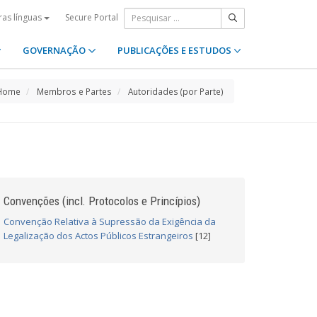
Secure Portal
ras línguas
GOVERNAÇÃO
PUBLICAÇÕES E ESTUDOS
Home
Membros e Partes
Autoridades (por Parte)
Convenções (incl. Protocolos e Princípios)
Convenção Relativa à Supressão da Exigência da
Legalização dos Actos Públicos Estrangeiros
[12]