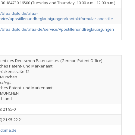
) 30 184730 16500 (Tuesday and Thursday, 10:00 a.m. -12:00 p.m.)
//bfaa.diplo.de/bfaa-
rvice/apostillenundbeglaubigungen/kontaktformular-apostille
://bfaa.diplo.de/bfaa-de/service/ApostillenundBeglaubigungen
dent des Deutschen Patentamtes (German Patent Office)
ches Patent- und Markenamt
rückenstraße 12
 München
chrift:
ches Patent- und Markenamt
7 MUNCHEN
chland
9) 21 95-0
9) 21 95-22 21
@dpma.de