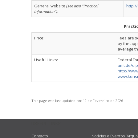
General website
(see also "Practical
http:
Information")
:
Practi
Price:
Fees are se
by the app
average th
Useful Links:
Federal Fo
amt.de/dip
http://ww
www.konsul
This page was last updated on:
12 de Fevereiro de 2026
USEFUL LINKS
Contacto
Notícias e Eventos (Arqui