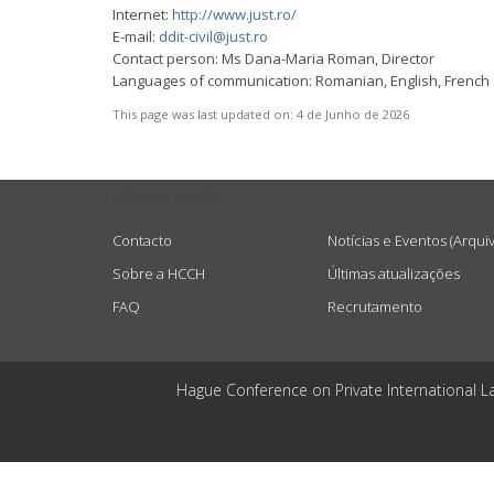
Internet:
http://www.just.ro/
E-mail:
ddit-civil@just.ro
Contact person: Ms Dana-Maria Roman, Director
Languages of communication: Romanian, English, French
This page was last updated on:
4 de Junho de 2026
USEFUL LINKS
Contacto
Notícias e Eventos (Arqui
Sobre a HCCH
Últimas atualizações
FAQ
Recrutamento
Hague Conference on Private International L