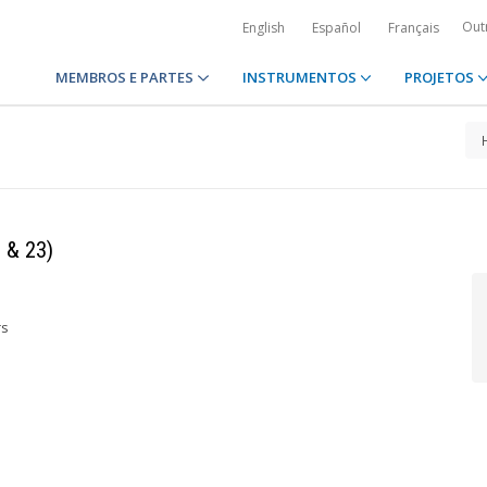
Out
English
Español
Français
MEMBROS E PARTES
INSTRUMENTOS
PROJETOS
 & 23)
rs