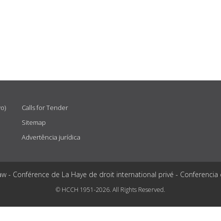
vo)
Calls for Tender
Sitemap
Advertência jurídica
aw - Conférence de La Haye de droit international privé - Conferencia
© HCCH 1951-2026. All Rights Reserved.