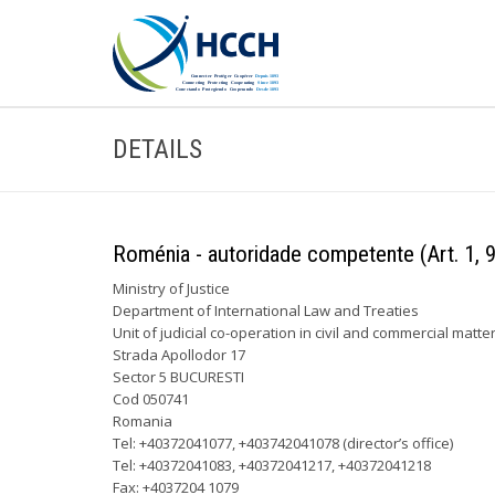
DETAILS
Roménia - autoridade competente (Art. 1, 9
Ministry of Justice
Department of International Law and Treaties
Unit of judicial co-operation in civil and commercial matte
Strada Apollodor 17
Sector 5 BUCURESTI
Cod 050741
Romania
Tel: +40372041077, +403742041078 (director’s office)
Tel: +40372041083, +40372041217, +40372041218
Fax: +4037204 1079