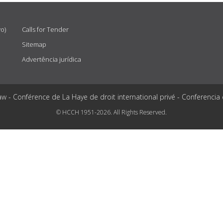
vo)
Calls for Tender
Sitemap
Advertência jurídica
aw - Conférence de La Haye de droit international privé - Conferencia
© HCCH 1951-2026. All Rights Reserved.