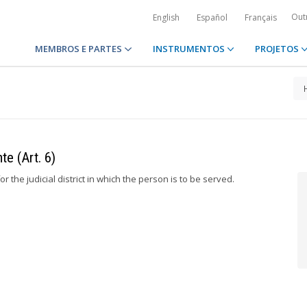
Out
English
Español
Français
MEMBROS E PARTES
INSTRUMENTOS
PROJETOS
e (Art. 6)
for the judicial district in which the person is to be served.