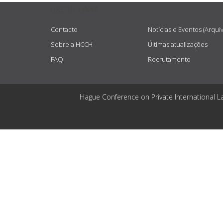
USEFUL LINKS
Contacto
Notícias e Eventos (Arqui
Sobre a HCCH
Últimas atualizações
FAQ
Recrutamento
Hague Conference on Private International L