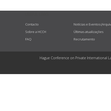
USEFUL LINKS
Contacto
Notícias e Eventos (Arqui
Sobre a HCCH
Últimas atualizações
FAQ
Recrutamento
Hague Conference on Private International L