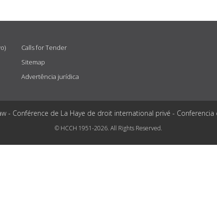
vo)
Calls for Tender
Sitemap
Advertência jurídica
aw - Conférence de La Haye de droit international privé - Conferencia
© HCCH 1951-2026. All Rights Reserved.