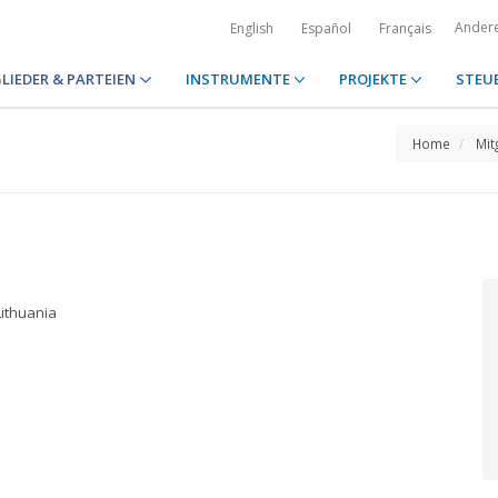
Ander
English
Español
Français
LIEDER & PARTEIEN
INSTRUMENTE
PROJEKTE
STEU
Home
Mit
Lithuania